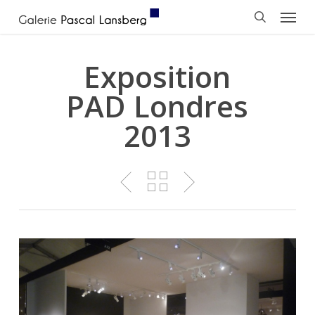
Menu
Skip
to
search
main
content
Exposition
PAD Londres
2013